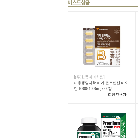
[(주)한풍네이처팜]
대웅생명과학 메가 판토텐산 비오
틴 10000 1000mg x 60정
회원전용가