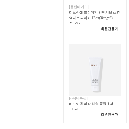
[헬킨바이오]
리브이셀 프리미엄 인텐시브 스킨
액티브 파이버 1Box(30mg*8)
240MG
회원전용가
[(주)나투젠]
리브이셀 비타 캡슐 폼클렌저
100ml
회원전용가