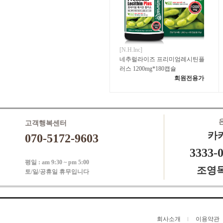
[N.H.lnc]
네추럴라이즈 프리미엄레시틴플
러스 1200mg*180캡슐
회원전용가
고객행복센터
카
070-5172-9603
3333-
평일 : am 9:30 ~ pm 5:00
조영
토/일/공휴일 휴무입니다
회사소개
이용약관